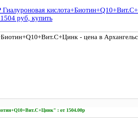
P Гиалуроновая кислота+Биотин+Q10+Вит.С+Ц
 1504 руб, купить
Биотин+Q10+Вит.С+Цинк - цена в Архангельск
отин+Q10+Вит.С+Цинк" : от 1504.00р