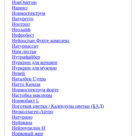
НовОмегин
Наринэ
Нормоспектрум
Натуретто
Ноотроп
Неолайф
Нефробест
Нейроспан Форте комплекс
Натурпассит
Ним листья
Нутрифайбер
Нуркрин для женщин
Нуркрин для мужчин
Нерей
Наталбен Супра
Натто Киназа
Нормоспектрум форте
Настойка маклюры
Нормобакт L
Ноготков цветки / Календулы цветки (БАД)
Неоколлаген-Артро
Натурино
Нейрвана
Нейроуридин Н
Норковый жир