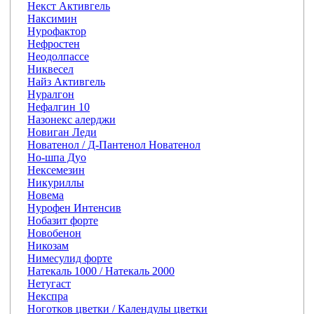
Некст Активгель
Наксимин
Нурофактор
Нефростен
Неодолпассе
Никвесел
Найз Активгель
Нуралгон
Нефалгин 10
Назонекс алерджи
Новиган Леди
Новатенол / Д-Пантенол Новатенол
Но-шпа Дуо
Нексемезин
Никуриллы
Новема
Нурофен Интенсив
Нобазит форте
Новобенон
Никозам
Нимесулид форте
Натекаль 1000 / Натекаль 2000
Нетугаст
Некспра
Ноготков цветки / Календулы цветки