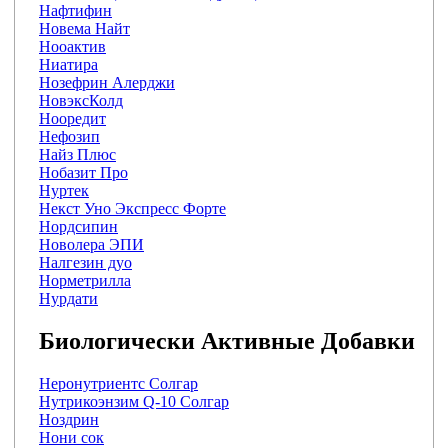
Нафтифин
Новема Найт
Нооактив
Ниатира
Нозефрин Алерджи
НовэксКолд
Нооредит
Нефозип
Найз Плюс
Нобазит Про
Нуртек
Некст Уно Экспресс Форте
Нордсипин
Новолера ЭПИ
Налгезин дуо
Норметрилла
Нурдати
Биологически Активные Добавки
Неронутриентс Солгар
Нутрикоэнзим Q-10 Солгар
Ноздрин
Нони сок