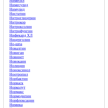
Нимесил
Нимесулид
Нимулид
Нистатин
Нитроглицерин
Нитрокор
Нитроксолин
Нитрофунгин
Нифекард ХЛ
Ницерголин
Но-шпа
Новалгин
Новиган
Новинет
Новокаин
Нолицин
Ноноксинол
Ноотропил
Норбактин
Норваск
Норколут
Нормакс
Нормодипин
Норфлоксацин
Нимика