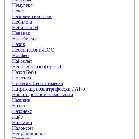
Немулекс
Некст
Називин сенситив
Небилонг
Небилонг Н
Неванак
Новобисмол
Назик
Неосинефрин-ПОС
Ноофен
Найзилат
Нео-Пенотран форте Л
Назол Бэби
Новотакс
Нимесан Нео / Нимесан
Натрия аденозинтрифосфат / АТФ
Нашатырно-анисовые капли
Називин
Назол
Назонекс
Найз
Налгезин
Налоксон
Нейродикловит