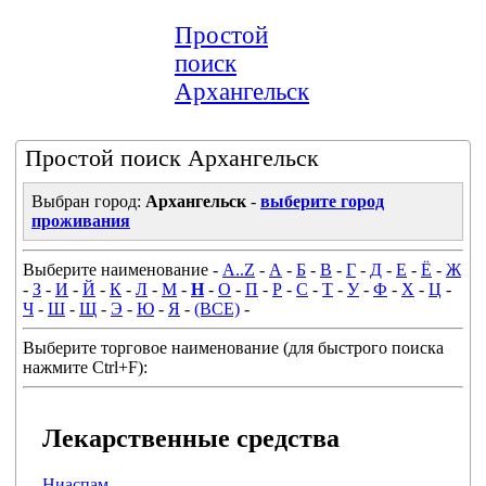
Простой
поиск
Архангельск
Простой поиск Архангельск
Выбран город:
Архангельск
-
выберите город
проживания
Выберите наименование -
A..Z
-
А
-
Б
-
В
-
Г
-
Д
-
Е
-
Ё
-
Ж
-
З
-
И
-
Й
-
К
-
Л
-
М
-
Н
-
О
-
П
-
Р
-
С
-
Т
-
У
-
Ф
-
Х
-
Ц
-
Ч
-
Ш
-
Щ
-
Э
-
Ю
-
Я
-
(ВСЕ)
-
Выберите торговое наименование (для быстрого поиска
нажмите Ctrl+F):
Лекарственные средства
Ниаспам