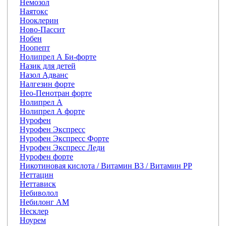
Немозол
Наятокс
Нооклерин
Ново-Пассит
Нобен
Ноопепт
Нолипрел А Би-форте
Назик для детей
Назол Адванс
Налгезин форте
Нео-Пенотран форте
Нолипрел А
Нолипрел А форте
Нурофен
Нурофен Экспресс
Нурофен Экспресс Форте
Нурофен Экспресс Леди
Нурофен форте
Никотиновая кислота / Витамин В3 / Витамин РР
Неттацин
Неттависк
Небиволол
Небилонг АМ
Несклер
Ноурем