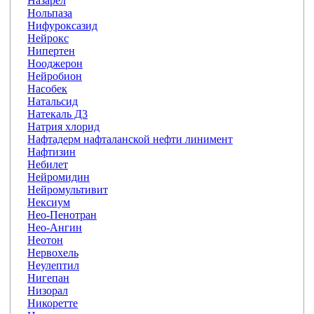
Назарел
Нольпаза
Нифуроксазид
Нейрокс
Нипертен
Нооджерон
Нейробион
Насобек
Натальсид
Натекаль Д3
Натрия хлорид
Нафтадерм нафталанской нефти линимент
Нафтизин
Небилет
Нейромидин
Нейромультивит
Нексиум
Нео-Пенотран
Нео-Ангин
Неотон
Нервохель
Неулептил
Нигепан
Низорал
Никоретте