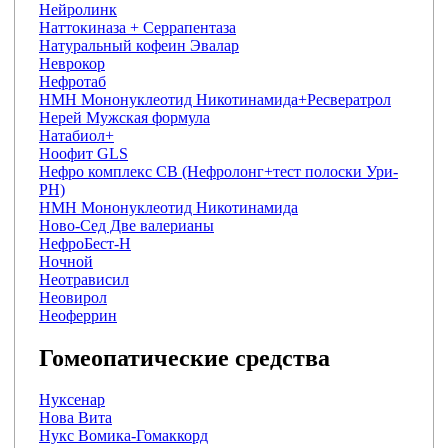
Нейролинк
Наттокиназа + Серрапентаза
Натуральный кофеин Эвалар
Неврокор
Нефротаб
НМН Мононуклеотид Никотинамида+Ресвератрол
Нерей Мужская формула
Натабиол+
Ноофит GLS
Нефро комплекс СВ (Нефролонг+тест полоски Ури-
PH)
НМН Мононуклеотид Никотинамида
Ново-Сед Две валерианы
НефроБест-Н
Ночной
Неотрависил
Неовирол
Неоферрин
Гомеопатические средства
Нуксенар
Нова Вита
Нукс Вомика-Гомаккорд