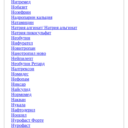
Нитремед
Нобазит
Нозефрин
Надропарин кальция
Натамицин
Натрия алгинат/ Натрия альгинат
Натрия пикосульфат
Необутин
Нифурател
Новитропан
Нанотропил ново
Нейпилепт
Необутин Ретард
Налтрексон
Номидес
Нефопам
Никсар
Найсулид
Нормомед
Накван
Нукала
Нафтодерил
Нооцил
Нурофаст Форте
Нурофаст