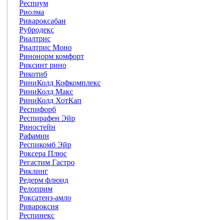
Респиум
Риолма
Ривароксабан
Рубродекс
Риалтрис
Риалтрис Моно
Ринонорм комфорт
Риксинт рино
Рикотиб
РиниКолд Кофкомплекс
РиниКолд Макс
РиниКолд ХотКап
Респифорб
Респирафен Эйр
Риностейн
Рафамин
Респикомб Эйр
Роксера Плюс
Регастим Гастро
Риклинг
Редерм флюид
Релоприм
Роксатенз-амло
Ривароксия
Респинекс