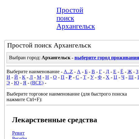
Простой
поиск
Архангельск
Простой поиск Архангельск
Выбран город:
Архангельск
-
выберите город проживани
Выберите наименование -
A..Z
-
А
-
Б
-
В
-
Г
-
Д
-
Е
-
Ё
-
Ж
-
З
И
-
Й
-
К
-
Л
-
М
-
Н
-
О
-
П
-
Р
-
С
-
Т
-
У
-
Ф
-
Х
-
Ц
-
Ч
-
Ш
-
Э
-
Ю
-
Я
-
(ВСЕ)
-
Выберите торговое наименование (для быстрого поиска
нажмите Ctrl+F):
Лекарственные средства
Ревит
Регейн