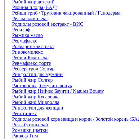
Рыбий жир детский
Рябины плоды (БАД)
Рейши гриб / Трутовик лакированный / Ганодерма
Релакс комплекс
Родиолы розовой экстракт - ВИС
Реналоф
Рыжика масло
Ревмафлекс
Розмарина экстракт
Ринокомплекс
Рейши Комплекс
Ревмафлекс форте
Ресвератрол Солгар
Ринфолтил для мужчин
Рыбий жир Солгар
Расторопша, бетулин, лопух
Рыбий жир Нэйчес Баунти / Natures Bounty
Рыбий жир Кусалочка
Рыбий жир Мирролла
Ринфолтил для женщин
Ренотинекс
Родиолы розовой корневища и корни / Золотой корень (БА
Розы бутоны чай
Ромашки цветки
Ранкоф Тим