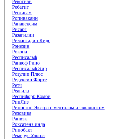
Рекогнан
Ребагит
Реглисам
Ропивакаин
Ранавексим
Рисарг
Разагилин
Римантадин Кидс
Рэнезин
Рокона
Респисальф
Ранкоф Рино
Респисальф Эйр
Розулип Плюс
Редуксин Форте
Ретч
Реагила
Респифорб Комби
РинЛиз
Риностоп Экстра с ментолом и эвкалиптом
Резовива
Ранвэк
Роксатенз-инда
Ринобакт
Ремерус Ультра