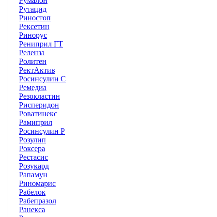
Румалон
Рутацид
Риностоп
Рексетин
Ринорус
Рениприл ГТ
Реленза
Ролитен
РектАктив
Росинсулин С
Ремедиа
Резокластин
Рисперидон
Роватинекс
Рамиприл
Росинсулин Р
Розулип
Роксера
Рестасис
Розукард
Рапамун
Риномарис
Рабелок
Рабепразол
Ранекса