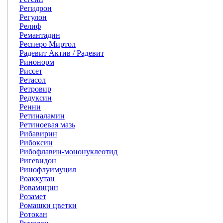
Регидрон
Регулон
Релиф
Ремантадин
Респеро Миртол
Радевит Актив / Радевит
Ринонорм
Риссет
Ретасол
Ретровир
Редуксин
Ренни
Ретиналамин
Ретиноевая мазь
Рибавирин
Рибоксин
Рибофлавин-мононуклеотид
Ригевидон
Ринофлуимуцил
Роаккутан
Ровамицин
Розамет
Ромашки цветки
Ротокан