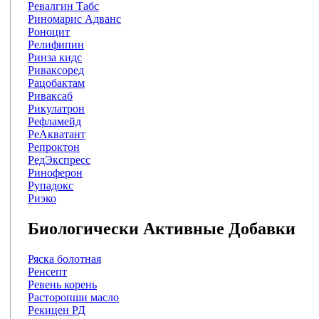
Ревалгин Табс
Риномарис Адванс
Роноцит
Релифипин
Ринза кидс
Риваксоред
Рацобактам
Риваксаб
Рикулатрон
Рефламейд
РеАкватант
Репроктон
РедЭкспресс
Риноферон
Рупадокс
Риэко
Биологически Активные Добавки
Ряска болотная
Ренсепт
Ревень корень
Расторопши масло
Рекицен РД