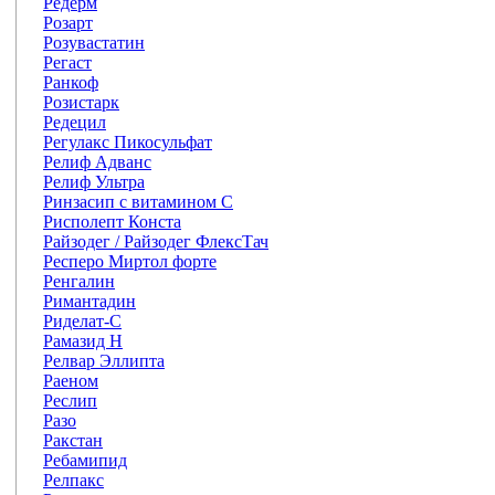
Редерм
Розарт
Розувастатин
Регаст
Ранкоф
Розистарк
Редецил
Регулакс Пикосульфат
Релиф Адванс
Релиф Ультра
Ринзасип с витамином С
Рисполепт Конста
Райзодег / Райзодег ФлексТач
Респеро Миртол форте
Ренгалин
Римантадин
Риделат-С
Рамазид H
Релвар Эллипта
Раеном
Реслип
Разо
Ракстан
Ребамипид
Релпакс