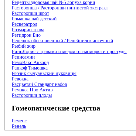
Рецепты здоровья чай №5 лопуха корни
Расторопша / Расторопши пятнистой экстракт
Расторопши шрот
Ромашка чай детский
Ресвератрол
Розмарин трава
Регидрон Био
Репешок обыкновенный / Репейничек аптечный
Рыбий жир
РиноЛорис с травами и медом от насморка и простуды
Ренисамин
РемоВакс Аккорд
Ранкоф Тимошка
Рябчик сычуаньский луковицы
Ревокка
Расцветай Стандарт набор
Ремакса Про Актив
Расторопши плоды
Гомеопатические средства
Ременс
Ренель