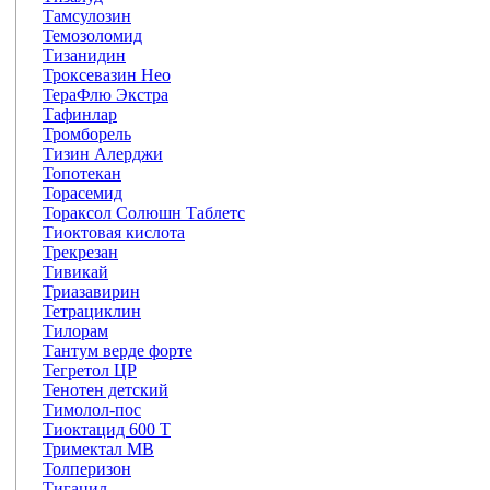
Тамсулозин
Темозоломид
Тизанидин
Троксевазин Нео
ТераФлю Экстра
Тафинлар
Тромборель
Тизин Алерджи
Топотекан
Торасемид
Тораксол Солюшн Таблетс
Тиоктовая кислота
Трекрезан
Тивикай
Триазавирин
Тетрациклин
Тилорам
Тантум верде форте
Тегретол ЦР
Тенотен детский
Тимолол-пос
Тиоктацид 600 Т
Тримектал МВ
Толперизон
Тигацил