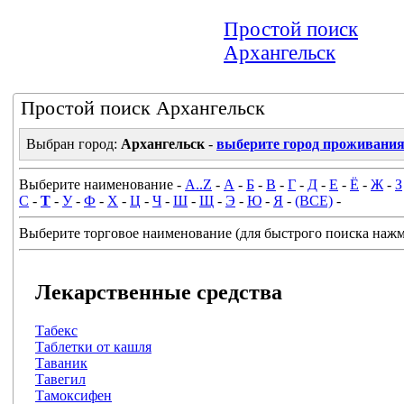
Простой поиск
Архангельск
Простой поиск Архангельск
Выбран город:
Архангельск
-
выберите город проживани
Выберите наименование -
A..Z
-
А
-
Б
-
В
-
Г
-
Д
-
Е
-
Ё
-
Ж
-
З
С
-
Т
-
У
-
Ф
-
Х
-
Ц
-
Ч
-
Ш
-
Щ
-
Э
-
Ю
-
Я
-
(ВСЕ)
-
Выберите торговое наименование (для быстрого поиска нажми
Лекарственные средства
Табекс
Таблетки от кашля
Таваник
Тавегил
Тамоксифен