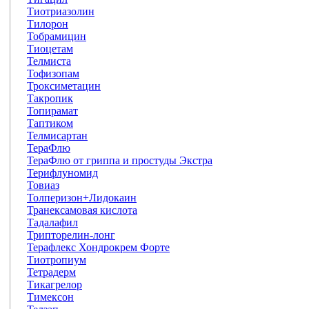
Тиотриазолин
Тилорон
Тобрамицин
Тиоцетам
Телмиста
Тофизопам
Троксиметацин
Такропик
Топирамат
Таптиком
Телмисартан
ТераФлю
ТераФлю от гриппа и простуды Экстра
Терифлуномид
Товиаз
Толперизон+Лидокаин
Транексамовая кислота
Тадалафил
Трипторелин-лонг
Терафлекс Хондрокрем Форте
Тиотропиум
Тетрадерм
Тикагрелор
Тимексон