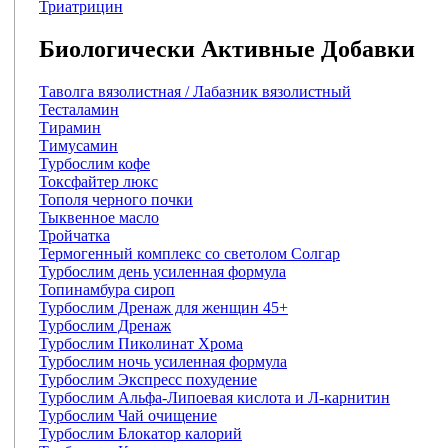
Триатрицин
Биологически Активные Добавки
Таволга вязолистная / Лабазник вязолистный
Тесталамин
Тирамин
Тимусамин
Турбослим кофе
Токсфайтер люкс
Тополя черного почки
Тыквенное масло
Тройчатка
Термогенный комплекс со светолом Солгар
Турбослим день усиленная формула
Топинамбура сироп
Турбослим Дренаж для женщин 45+
Турбослим Дренаж
Турбослим Пиколинат Хрома
Турбослим ночь усиленная формула
Турбослим Экспресс похудение
Турбослим Альфа-Липоевая кислота и Л-карнитин
Турбослим Чай очищение
Турбослим Блокатор калорий