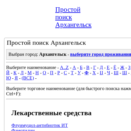
Простой
поиск
Архангельск
Простой поиск Архангельск
Выбран город:
Архангельск
-
выберите город проживани
Выберите наименование -
A..Z
-
А
-
Б
-
В
-
Г
-
Д
-
Е
-
Ё
-
Ж
-
З
Й
-
К
-
Л
-
М
-
Н
-
О
-
П
-
Р
-
С
-
Т
-
У
-
Ф
-
Х
-
Ц
-
Ч
-
Ш
-
Щ
-
Ю
-
Я
-
(ВСЕ)
-
Выберите торговое наименование (для быстрого поиска наж
Ctrl+F):
Лекарственные средства
Флуимуцил-антибиотик ИТ
Фамотидин