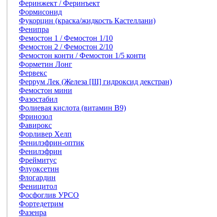
Феринжект / Феринъект
Формисонид
Фукорцин (краска/жидкость Кастеллани)
Фенипра
Фемостон 1 / Фемостон 1/10
Фемостон 2 / Фемостон 2/10
Фемостон конти / Фемостон 1/5 конти
Форметин Лонг
Фервекс
Феррум Лек (Железа [III] гидроксид декстран)
Фемостон мини
Фазостабил
Фолиевая кислота (витамин В9)
Фринозол
Фавирокс
Форливер Хелп
Фенилэфрин-оптик
Фенилэфрин
Фреймитус
Флуоксетин
Флогардин
Феницитол
Фосфоглив УРСО
Фортедетрим
Фазенра