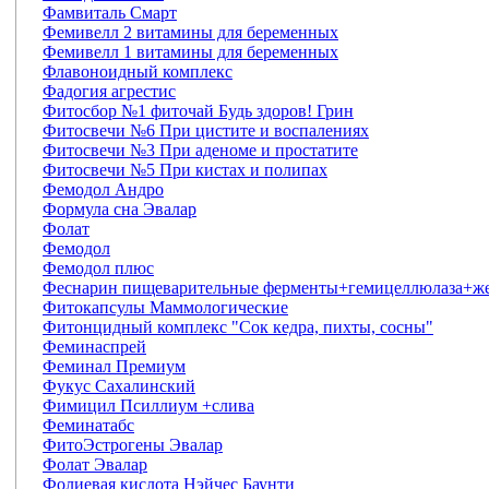
Фамвиталь Смарт
Фемивелл 2 витамины для беременных
Фемивелл 1 витамины для беременных
Флавоноидный комплекс
Фадогия агрестис
Фитосбор №1 фиточай Будь здоров! Грин
Фитосвечи №6 При цистите и воспалениях
Фитосвечи №3 При аденоме и простатите
Фитосвечи №5 При кистах и полипах
Фемодол Андро
Формула сна Эвалар
Фолат
Фемодол
Фемодол плюс
Феснарин пищеварительные ферменты+гемицеллюлаза+ж
Фитокапсулы Маммологические
Фитонцидный комплекс "Сок кедра, пихты, сосны"
Феминаспрей
Феминал Премиум
Фукус Сахалинский
Фимицил Псиллиум +слива
Феминатабс
ФитоЭстрогены Эвалар
Фолат Эвалар
Фолиевая кислота Нэйчес Баунти