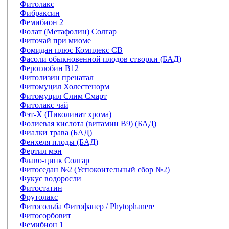
Фитолакс
Фибраксин
Фемибион 2
Фолат (Метафолин) Солгар
Фиточай при миоме
Фомидан плюс Комплекс СВ
Фасоли обыкновенной плодов створки (БАД)
Фероглобин В12
Фитолизин пренатал
Фитомуцил Холестенорм
Фитомуцил Слим Смарт
Фитолакс чай
Фэт-Х (Пиколинат хрома)
Фолиевая кислота (витамин В9) (БАД)
Фиалки трава (БАД)
Фенхеля плоды (БАД)
Фертил мэн
Флаво-цинк Солгар
Фитоседан №2 (Успокоительный сбор №2)
Фукус водоросли
Фитостатин
Фрутолакс
Фитосольба Фитофанер / Phytophanere
Фитосорбовит
Фемибион 1