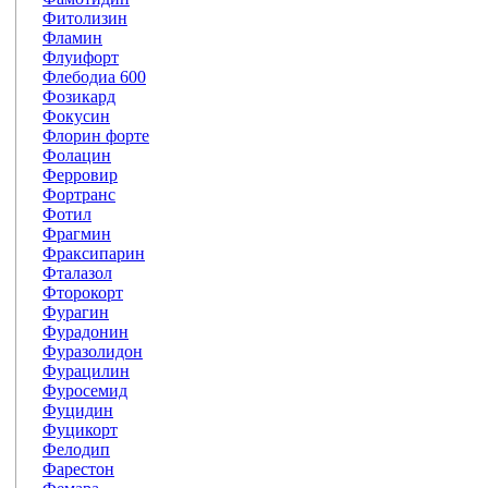
Фитолизин
Фламин
Флуифорт
Флебодиа 600
Фозикард
Фокусин
Флорин форте
Фолацин
Ферровир
Фортранс
Фотил
Фрагмин
Фраксипарин
Фталазол
Фторокорт
Фурагин
Фурадонин
Фуразолидон
Фурацилин
Фуросемид
Фуцидин
Фуцикорт
Фелодип
Фарестон