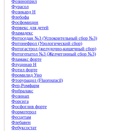
Фозиноприл
Фурасол
Фозикард Н
Флебофа
Фосфомицин
Фервекс для детей
Фламадекс
Фитоседан №3 (Успокоительный сбор №3)
Фитонефрол (Урологический сбор)
Фитогастрол (желудочно-кишечный сбор)
Фитогепатол №3 (Желчегонный сбор №3)
Фламакс форте
Флуцинар Н
Фотил форте
Фромилид Уно
Фторурацил (Fluorouracil)
Фер-Ромфарм
Фибралакс
Фозинап
Форсига
Фосфоглив форте
Формотерол
Фесцетам
Флебавен
Фебуксостат