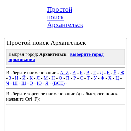
Простой
поиск
Архангельск
Простой поиск Архангельск
Выбран город:
Архангельск
-
выберите город
проживания
Выберите наименование -
A..Z
-
А
-
Б
-
В
-
Г
-
Д
-
Е
-
Ё
-
Ж
-
З
-
И
-
Й
-
К
-
Л
-
М
-
Н
-
О
-
П
-
Р
-
С
-
Т
-
У
-
Ф
-
Х
-
Ц
-
Ч
-
Ш
-
Щ
-
Э
-
Ю
-
Я
-
(ВСЕ)
-
Выберите торговое наименование (для быстрого поиска
нажмите Ctrl+F):