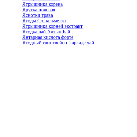
Ятрышника корень
Ярутка полевая
Яснотки трава
Ягоды Со пальметто
Ятрышника корней экстракт
Ягодка чай Алтын Бай
Янтарная кислота форте
Ягодный глинтвейн с каркаде чай