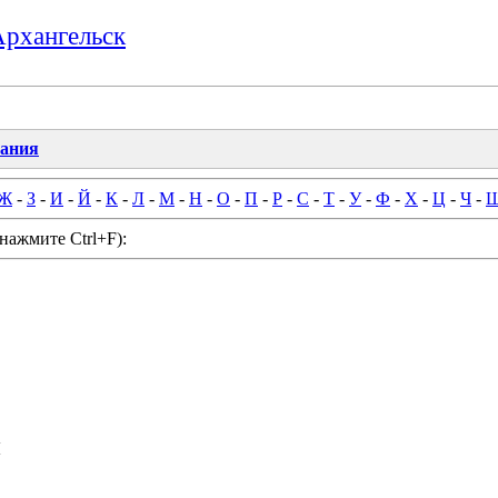
Архангельск
вания
Ж
-
З
-
И
-
Й
-
К
-
Л
-
М
-
Н
-
О
-
П
-
Р
-
С
-
Т
-
У
-
Ф
-
Х
-
Ц
-
Ч
-
нажмите Ctrl+F):
и