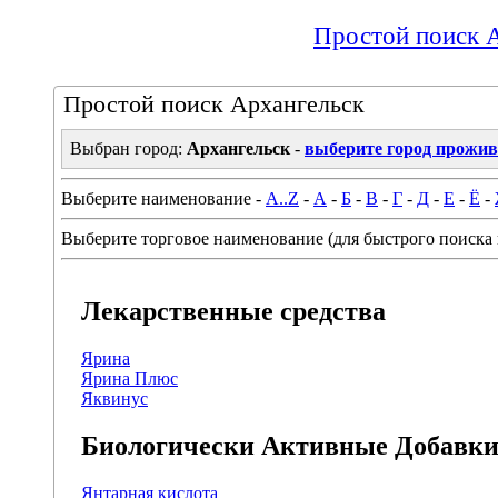
Простой поиск 
Простой поиск Архангельск
Выбран город:
Архангельск
-
выберите город прожи
Выберите наименование -
A..Z
-
А
-
Б
-
В
-
Г
-
Д
-
Е
-
Ё
-
Выберите торговое наименование (для быстрого поиска 
Лекарственные средства
Ярина
Ярина Плюс
Яквинус
Биологически Активные Добавк
Янтарная кислота